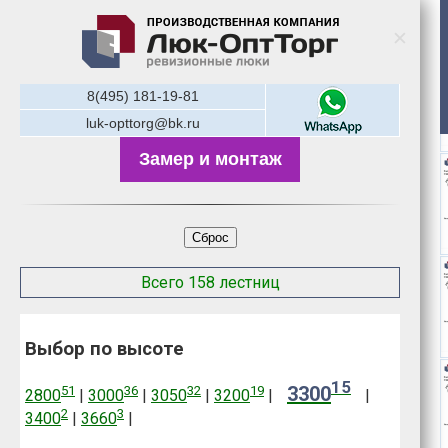
8(495) 181-19-81
luk-opttorg@bk.ru
Замер и монтаж
Сброс
Всего 158 лестниц
Выбор по высоте
15
3300
51
36
32
19
2800
|
3000
|
3050
|
3200
|
|
2
3
3400
|
3660
|