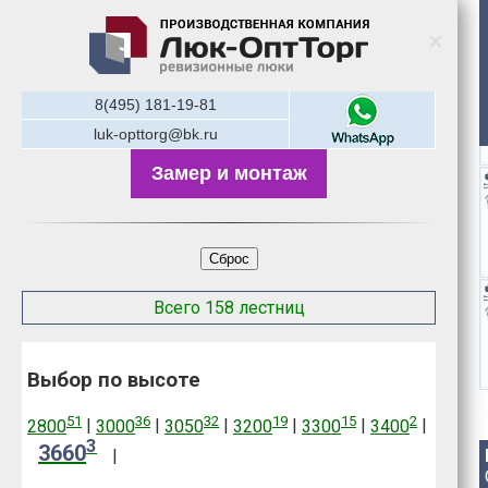
8(495) 181-19-81
luk-opttorg@bk.ru
Замер и монтаж
Сброс
Всего 158 лестниц
Выбор по высоте
51
36
32
19
15
2
2800
|
3000
|
3050
|
3200
|
3300
|
3400
|
3
3660
|